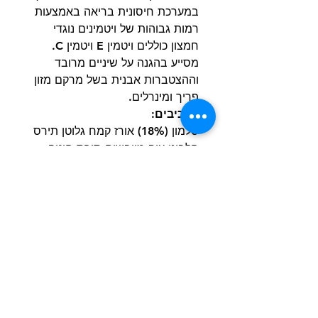
במערכת חיסונית בריאה באמצעות
רמות גבוהות של ויטמינים נוגדי
חמצון כוללים ויטמין E ויטמין C.
מסייע בהגנה על שיניים מרובד
וההצטברות אבנית בשל מרקם מזון
פריך ומינרלים.
מרכיבים:
סלמון (18%) אורז קמח גלוטן תירס
חלבוני עוף מיובשים תירס חיטה
שומן מן החי אבקת ביצים. אבקת
צמח העולש (2%) קמח גלוטן חיטה
מינרלים תרכיז חלבון אפונה מצוי מן
החי שמרים.
הרשם למועדון הלקוחות וקבל הצעות מדהימות