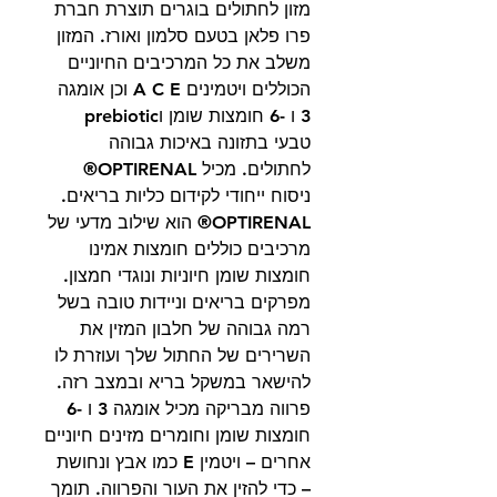
מזון לחתולים בוגרים תוצרת חברת
פרו פלאן בטעם סלמון ואורז. המזון
משלב את כל המרכיבים החיוניים
הכוללים ויטמינים A C E וכן אומגה
3 ו -6 חומצות שומן וprebiotic
טבעי בתזונה באיכות גבוהה
לחתולים. מכיל OPTIRENAL®
ניסוח ייחודי לקידום כליות בריאים.
OPTIRENAL® הוא שילוב מדעי של
מרכיבים כוללים חומצות אמינו
חומצות שומן חיוניות ונוגדי חמצון.
מפרקים בריאים וניידות טובה בשל
רמה גבוהה של חלבון המזין את
השרירים של החתול שלך ועוזרת לו
להישאר במשקל בריא ובמצב רזה.
פרווה מבריקה מכיל אומגה 3 ו -6
חומצות שומן וחומרים מזינים חיוניים
אחרים – ויטמין E כמו אבץ ונחושת
– כדי להזין את העור והפרווה. תומך