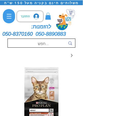
משלוחים חינם בקניה מעל 150 ש"ח
התחבר
להזמנות:
050-8370160
050-8890883