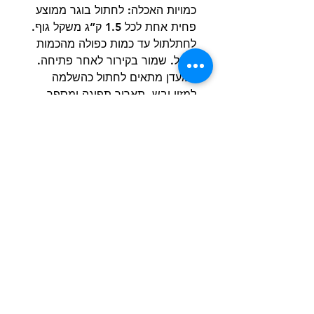
כמויות האכלה: לחתול בוגר ממוצע
פחית אחת לכל 1.5 ק”ג משקל גוף.
לחתלתול עד כמות כפולה מהכמות
הנ”ל. שמור בקירור לאחר פתיחה.
המעדן מתאים לחתול כהשלמה
למזון יבש. תאריך תפוגה ומספר
אצווה מופיעים בתחתית האריזה
משקל נקי : 85 גרם לא למאכל
אדם.
הרשם למועדון הלקוחות וקבל הצעות מדהימות
שליחה