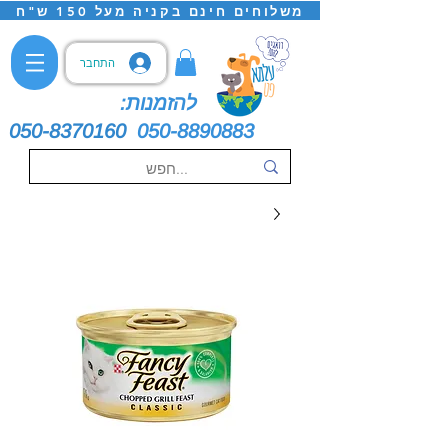
משלוחים חינם בקניה מעל 150 ש"ח
התחבר
להזמנות:
050-8370160
050-8890883