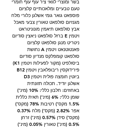
בשר ומוצרי לוואי ציר עוף עוף חומרי
טעם טבעיים ומלאכותיים קלציום
פוספאט גואר גומי אשלגן כלורי מלח
מגנזיום סולפאט טאורין צבעי מאכל
אבץ סולפאט תיאמין מונוניטראט
ויטמין E ברזל סולפאט ניאצין סודיום
ניטריט מנגן סולפאט קלציום
פאנטוטנאט ויטמין A נחושת
סולפאט קומפלקס מנדיון סודיום
ביסולפיט (מקור לפעילות ויטמין K1)
פירידוקסין ריבופלאבין ויטמין B12
ביוטין חומצה פולית ויטמין D3
אשלגן יודיד. תכולה תזונתית
באחוזים: חלבון כללי: 10% (מינ’)
שומן כללי: 6% (מינ’) תאית כללית
1.5% מקס’) רטיבות 78% (מקס’)
אפר 2.82% (מקס’) מלח 0.37%
(מקס’) סידן 0.57% (מינ’) זרחן
0.5% (מינ’) טאורין 0.05% (מינ’)