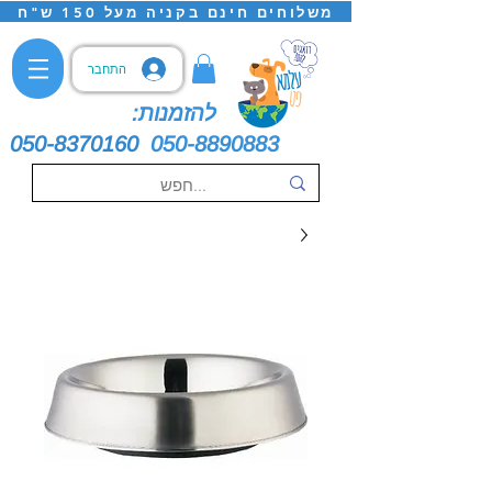
משלוחים חינם בקניה מעל 150 ש"ח
התחבר
להזמנות:
050-8370160
050-8890883