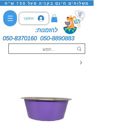
משלוחים חינם בקניה מעל 150 ש"ח
התחבר
להזמנות:
050-8370160
050-8890883