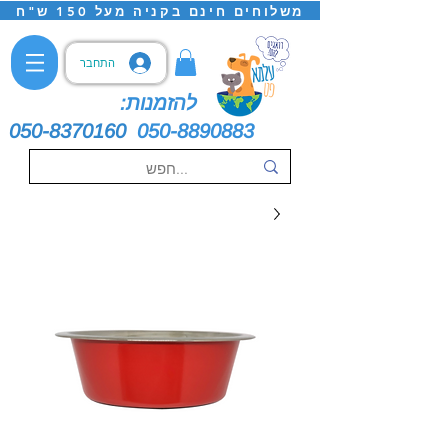
משלוחים חינם בקניה מעל 150 ש"ח
התחבר
להזמנות:
050-8370160
050-8890883