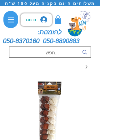
משלוחים חינם בקניה מעל 150 ש"ח
התחבר
להזמנות:
050-8370160
050-8890883