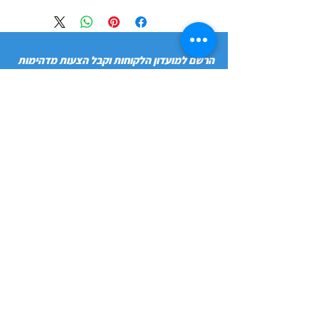
הרשם למועדון הלקוחות וקבל הצעות מדהימות
שליחה
חנות
מידע
שימושי
כלבים
הסיפור שלנו
חתולים
בלוג
משלוחים והחזרות
ציפורים
תקנון חנות
מכרסמים
הצהרת נגישות
מדיניות פרטיות