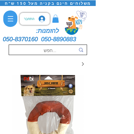
משלוחים חינם בקניה מעל 150 ש"ח
התחבר
להזמנות:
050-8370160
050-8890883