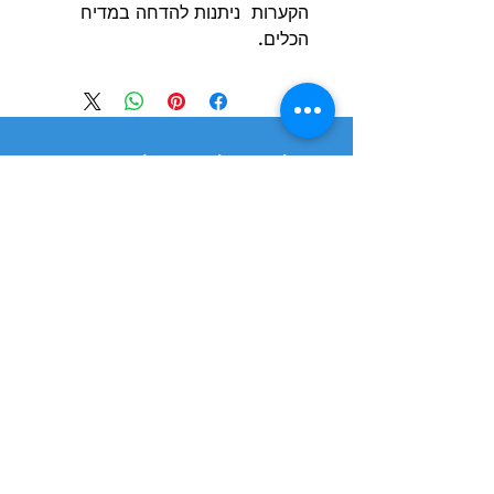
הקערות ניתנות להדחה במדיח
הכלים.
הרשם למועדון הלקוחות וקבל הצעות מדהימות
שליחה
חנות
מידע
שימושי
כלבים
הסיפור שלנו
חתולים
בלוג
משלוחים והחזרות
ציפורים
תקנון חנות
מכרסמים