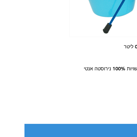
צבע המעמד כחול, מגיע עם זוג קערות העשויות 100% נירוסטה אנטי