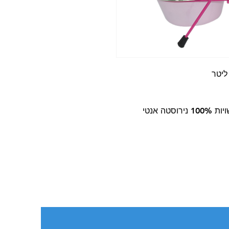
צבע המעמד ורוד, מגיע עם זוג קערות העשויות 100% נירוסטה אנטי