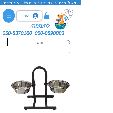
משלוחים חינם בקניה מעל 150 ש"ח
התחבר
להזמנות:
050-8370160
050-8890883