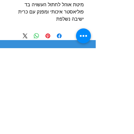
מיטת אוהל לחתול העשויה בד
פוליאסטר איכותי ומפנק עם כרית
ישיבה נשלפת
הרשם למועדון הלקוחות וקבל הצעות מדהימות
שליחה
חנות
מידע
שימושי
כלבים
הסיפור שלנו
חתולים
בלוג
משלוחים והחזרות
ציפורים