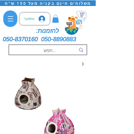
משלוחים חינם בקניה מעל 150 ש"ח
התחבר
להזמנות:
050-8370160
050-8890883