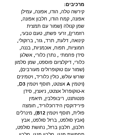
מרכיבים:
קירשה טלה, הודו, אפונה, עמילן
אפונה, קמח הודו, חלבון אפונה,
שמן קנולה (שמור עם תמצית
רוזמרין), זרעי פשתן, טעם טבעי,
קינואה, דלעת, תרד, גזר, ברוקולי,
חמוציות, תפוח, אוכמניות, בננה,
סידן פחמתי , נתרן כלורי, אשלגן
כלורי, דיקלציום פוספט, שמן סלמון
(שמור עם טוקופרולים מעורבים),
שורש עולש, כולין כלוריד, ויטמינים
(ויטמין A אצטט, תוסף ויטמין D3,
א-טוקופרול אצטט, ניאצין, סידן
פנטותנט, ריבופלבין, תיאמין
פירידוקסין הידרוכלוריד, חומצה
פולית, תוסף ויטמין B12), מינרלים
(אבץ סולפט, ברזל סולפט, אבץ
חלבון, חלבון ברזל, נחושת סולפט,
תחמוצת מנגן, חלבון מנגן, חלבון