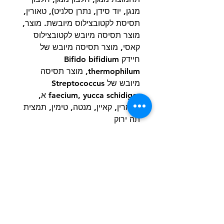
מנגן, יוד סידן, נתרן סלניט), טאורין,
תסיסת לקטובצילוס מיובשת. מוצר,
מוצר תסיסה מיובש לקטובצילוס
קאסי, מוצר תסיסה מיובש של
חיידק Bifido bifidium
thermophilum, מוצר תסיסה
מיובש של Streptococcus
faecium, yucca schidiger א,
רוזמרין, קאיין, מנטה, טימין, תמצית
תה ירוק
ערכים תזונתיים:
חלבון (מינ’) – 30.0%
שומן (מינ’) – 16.0%
סיבים (מקס’) – 4.0%
לחות (מקס’) – 10.0%
אפר (מקס’) – 7.0%
זרחן (מינ’) – 0.8%
מגנזיום (מקס’) – 0.10%