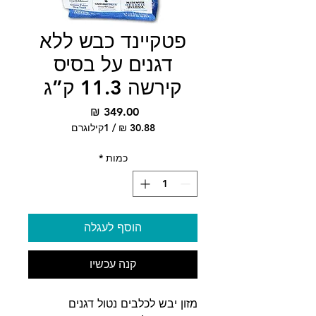
פטקיינד כבש ללא
דגנים על בסיס
קירשה 11.3 ק”ג
מחיר
/
1קילוגרם
‏30.88 ‏₪
לכל
כמות
*
1
Kilogram
הוסף לעגלה
קנה עכשיו
מזון יבש לכלבים נטול דגנים