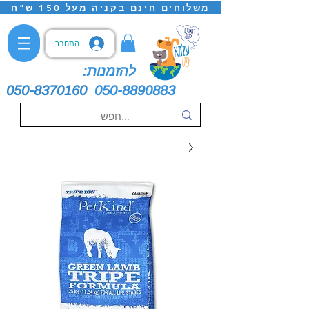
משלוחים חינם בקניה מעל 150 ש"ח
התחבר
להזמנות:
050-8370160
050-8890883