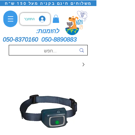
משלוחים חינם בקניה מעל 150 ש"ח
התחבר
להזמנות:
050-8370160
050-8890883