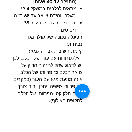
(מחזיקה עד 40 שעות)
מתאים לכלבים במשקל 4 קג
ומעלה. ומידת צוואר עד 68 ס"מ.
הספריי בקולר מספיק ל 35
ריסוסים.
הפעלה נכונה של קולר נגד
נביחות:
קיימת חשיבות גבוהה למגע
האלקטרודות עם עורו של הכלב, לכן
יש לדאוג שהקולר יהיה הדוק על
צוואר הכלב וכי פרוותו של הכלב
אינה מונעת מגע עם העור (במקרים
של פרווה צפופה, יתכן ויהיה צורך
לגלח חלק קטן מפרוותו של הכלב
לתקופת האילוף).
הערכה כוללת :
קולר נביחות ספריי נטען
כבל הטענה
בקבוק ספריי