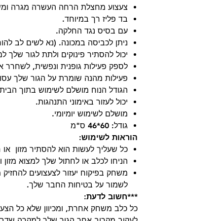
צעצוע מחצלת הרחה העשרה מגרה ומש
בד פליז רך במיוחד.
עם בסיס נגד החלקה.
ניתן לכביסה במכונה. (נא לשים לב להור
יכול להסתיר פינוקים ולתת לגור שלך למ
לספק פעילות גופנית ונפשית, לשחרר א
פעילות מהנה שומרת על הגור שלך עסוק
הגודל הנוח מושלם לשימוש בתוך הבית 
יכול לעזור באימוני התנהגות.
מושלם לשימוש יומיומי.
גודל: 60*46 ס"מ
הוראות לשימוש:
כל שעליך לעשות הוא להסתיר מזון או
הניחו לכלב או לחתול שלך למצוא מזון ו
משחק בפיקוח יעזור לצעצועים להחזיק מ
לשמור על בטיחות החבר שלך.
***חשוב לדעת:
כל כלב משחק אחרת, ומכיוון שלא כל הצעצו
לעקוב מקרוב אחר הגור שלך למקרה שדברי