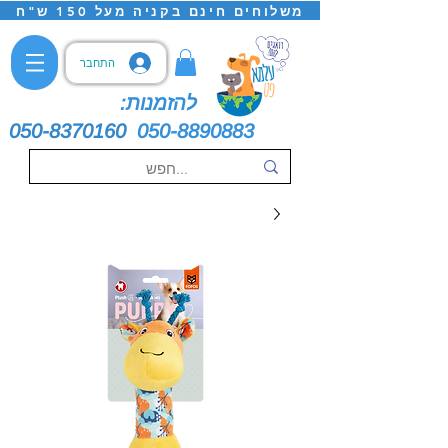
משלוחים חינם בקניה מעל 150 ש"ח
התחבר
להזמנות:
050-8370160
050-8890883