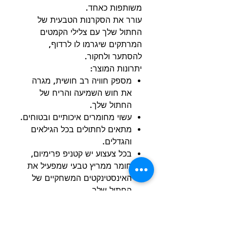
משותפות כאחד.
עורר את הסקרנות הטבעית של
החתול שלך עם צלילי הקמטים
המרתקים שיגרמו לו לרדוף,
להסתער ולחקור.
יתרונות המוצר:
מספק חוויה רב חושית, מגרה
את חוש השמיעה והריח של
החתול שלך.
עשוי מחומרים איכותיים ובטוחים.
מתאים לחתולים בכל הגילאים
והגדלים.
בכל צעצוע יש קטניפ פרימיום,
חומר ממריץ טבעי שמפעיל את
האינסטינקטים המשחקיים של
החתול שלך.
עיצוב חמוד בהשראת פרה.
העיצוב הקומפקטי וקל המשקל
מאפשר לך לקחת את הכיף איתך