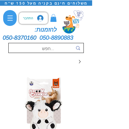
משלוחים חינם בקניה מעל 150 ש"ח
התחבר
להזמנות:
050-8370160
050-8890883