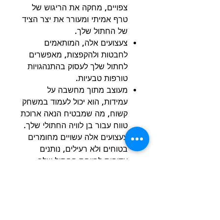
צפויים, מחקה את הריגוש של
טרף אמיתי ומעורר את יצר הציד
של החתול שלך.
צעצועים אלה, המותאמים
לחבטות ולהקפצות, מאפשרים
לחתול שלך לעסוק בהתנהגויות
טורפות טבעיות.
מעוצב מתוך מחשבה על
עמידות, הוא יכול לעמוד במשחק
קשוח, מה שמבטיח הנאה ארוכת
טווח עבור בן לוויה החתולי שלך.
צעצועים אלה עשויים מחומרים
בטוחים ולא רעילים, נותנים
עדיפות לרווחת החתול שלך,
ומעניקים לך שקט נפשי בזמן
משחק.
קומפקטי וקל משקל
משלב כמה חומרים להנאה
מקסימלית לחתולך