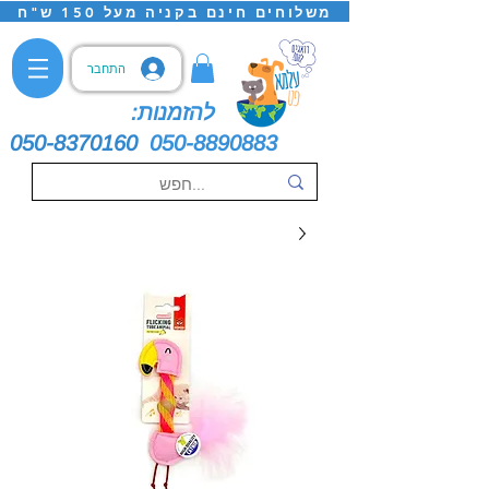
משלוחים חינם בקניה מעל 150 ש"ח
התחבר
להזמנות:
050-8370160
050-8890883