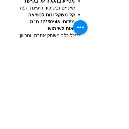
מסייע בהקלה על בקיעת
שיניים
ובשיפור היגיינת הפה
קל משקל ונוח לנשיאה
מידות: 46*30*12 ס"מ
הוראות לשימוש:
***כל כלב משחק אחרת, ומכיוון
שלא כל הצעצועים נוצרו שווים, עדיף
תמיד לעקוב מקרוב אחר הכלב שלך
למקרה שדברים יתפרעו. משחק
בפיקוח יעזור לצעצועים להחזיק
מעמד זמן רב יותר והכי חשוב
לשמור על בטיחות החבר שלך. שום
צעצוע לכלב אינו באמת בלתי ניתן
להריסה, אז יש לשים לב להחליף או
לקחת את הצעצוע מהכלב במידה
וחלקים נקרעים או נשברים.