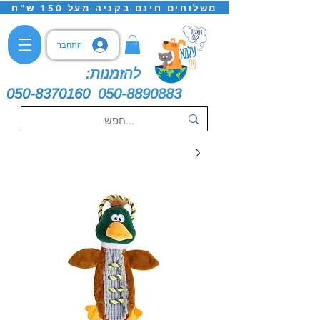
משלוחים חינם בקניה מעל 150 ש"ח
התחבר
להזמנות:
050-8370160
050-8890883