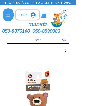
משלוחים חינם בקניה מעל 150 ש"ח
התחבר
להזמנות:
050-8370160
050-8890883