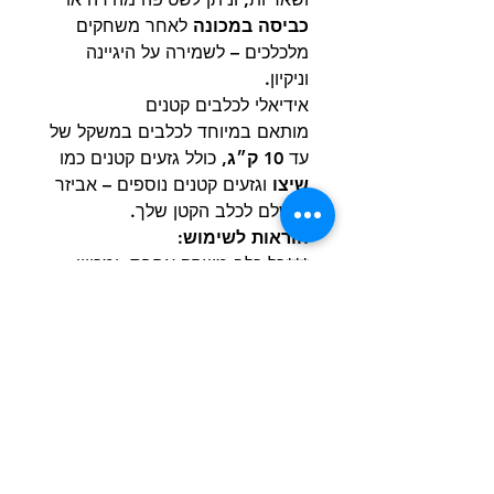
כביסה במכונה
לאחר משחקים
מלכלכים – לשמירה על היגיינה
וניקיון.
אידיאלי לכלבים קטנים
מותאם במיוחד לכלבים במשקל של
עד
10 ק״ג
, כולל גזעים קטנים כמו
שיצו
וגזעים קטנים נוספים – אביזר
מושלם לכלב הקטן שלך.
הוראות לשימוש:
***כל כלב משחק אחרת, ומכיוון
שלא כל הצעצועים נוצרו שווים, עדיף
תמיד לעקוב מקרוב אחר הכלב שלך
למקרה שדברים יתפרעו. משחק
בפיקוח יעזור לצעצועים להחזיק
מעמד זמן רב יותר והכי חשוב
לשמור על בטיחות החבר שלך. שום
צעצוע לכלב אינו באמת בלתי ניתן
להריסה, אז יש לשים לב להחליף או