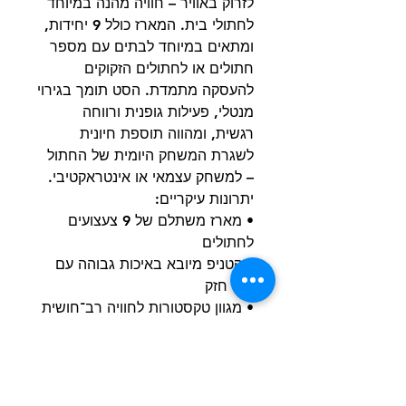
לזרוק באוויר – חוויה מהנה במיוחד
לחתולי בית. המארז כולל 9 יחידות,
ומתאים במיוחד לבתים עם מספר
חתולים או לחתולים הזקוקים
להעסקה מתמדת. הסט תומך בגירוי
מנטלי, פעילות גופנית ורווחה
רגשית, ומהווה תוספת חיונית
לשגרת המשחק היומית של החתול
– למשחק עצמאי או אינטראקטיבי.
יתרונות עיקריים:
• מארז משתלם של 9 צעצועים
לחתולים
• קטניפ מיובא באיכות גבוהה עם
ריח חזק
• מגוון טקסטורות לחוויה רב־חושית
• מעודד יצרי ציד טבעיים
• קל משקל ונוח לנשיאה ולמשחק
• אידיאלי לבתים עם מספר חתולים
הוראות בטיחות: