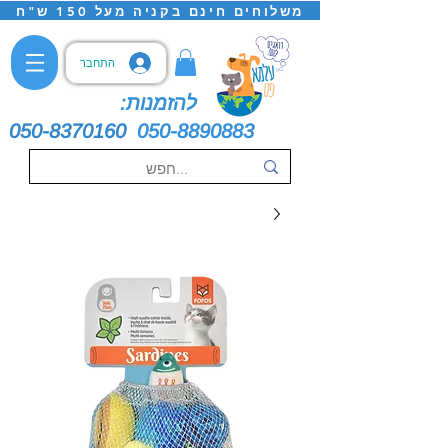
משלוחים חינם בקניה מעל 150 ש"ח
התחבר
להזמנות:
050-8370160
050-8890883