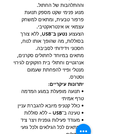
וההתלהבות של החתול.
מנוע פנימי שקט מספק תנועת
פרפור טבעית, ומתאים למשחק
עצמאי או אינטראקטיבי.
הצעצוע
נטען ב־USB
, ללא צורך
בסוללות, מה שהופך אותו לנוח,
חסכוני וידידותי לסביבה.
מתאים במיוחד לחתולים סקרנים,
אנרגטיים וחתולי בית הזקוקים לגירוי
מנטלי ופיזי להפחתת שעמום
וסטרס.
יתרונות עיקריים:
• תנועה מופעלת במגע המדמה
טרף אמיתי
• כולל קטניפ מיובא להגברת עניין
• טעינה ב־USB – ללא סוללות
• מעודד פעילות גופנית ויצר ציד
• מתאים לכל הגילאים ולכל גזעי