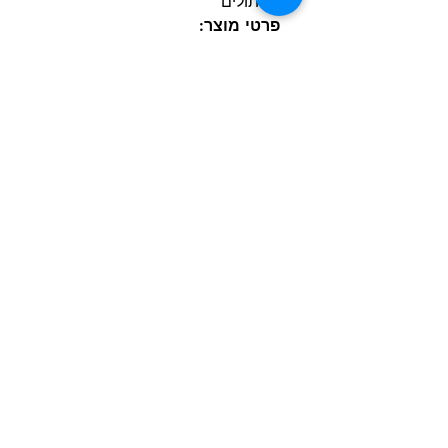
החתולים
פרטי מוצר:
סוג: צעצוע אלקטרוני לחתולים
מידות: 4 × 1.5 × 18 ס״מ
חומר: בד רך רב־שכבתי + מנגנון
פנימי
טעינה: USB (כבל כלול)
הוראות בטיחות:
• לשימוש תחת השגחה
• יש להסיר את המוצר אם ניזוק
• לא מתאים לילדים
הרשם למועדון הלקוחות וקבל הצעות מדהימות
שליחה