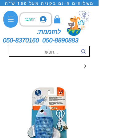
משלוחים חינם בקניה מעל 150 ש"ח
התחבר
להזמנות:
050-8370160
050-8890883