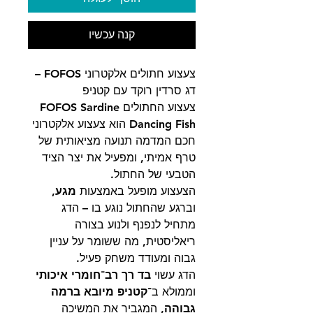
קנה עכשיו
צעצוע חתולים אלקטרוני FOFOS –
דג סרדין רוקד עם קטניפ
צעצוע החתולים
FOFOS Sardine
Dancing Fish
הוא צעצוע אלקטרוני
חכם המדמה תנועה מציאותית של
טרף אמיתי, ומפעיל את יצר הציד
הטבעי של החתול.
הצעצוע מופעל באמצעות
מגע
,
וברגע שהחתול נוגע בו – הדג
מתחיל לנפנף ולנוע בצורה
ריאליסטית, מה ששומר על עניין
גבוה ומעודד משחק פעיל.
הדג עשוי
בד רך רב־חומרי איכותי
וממולא ב־
קטניפ מיובא ברמה
גבוהה
, המגביר את המשיכה