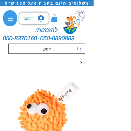
משלוחים חינם בקניה מעל 150 ש"ח
התחבר
להזמנות:
050-8370160
050-8890883