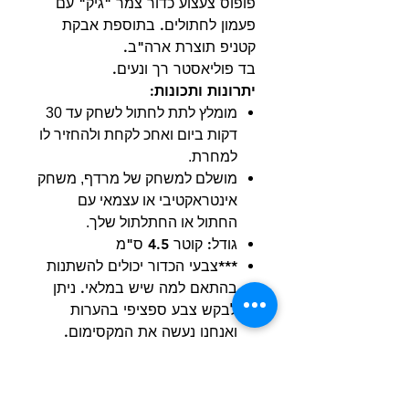
פופוס צעצוע כדור צמר "גיק" עם
פעמון לחתולים. בתוספת אבקת
קטניפ תוצרת ארה"ב.
בד פוליאסטר רך ונעים.
יתרונות ותכונות:
מומלץ לתת לחתול לשחק עד 30
דקות ביום ואחכ לקחת ולהחזיר לו
למחרת.
מושלם למשחק של מרדף, משחק
אינטראקטיבי או עצמאי עם
החתול או החתלתול שלך.
גודל: קוטר 4.5 ס"מ
***צבעי הכדור יכולים להשתנות
בהתאם למה שיש במלאי. ניתן
לבקש צבע ספציפי בהערות
ואנחנו נעשה את המקסימום.