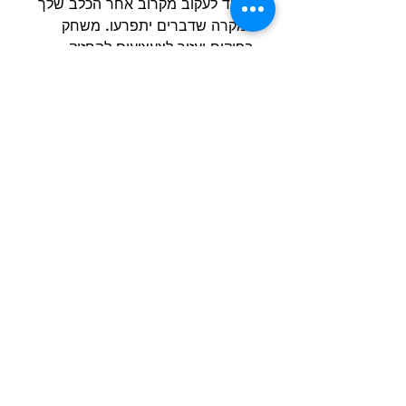
תמיד לעקוב מקרוב אחר הכלב שלך
למקרה שדברים יתפרעו. משחק
בפיקוח יעזור לצעצועים להחזיק
מעמד זמן רב יותר והכי חשוב
לשמור על בטיחות החבר שלך. שום
צעצוע לכלב אינו באמת בלתי ניתן
להריסה, אז יש לשים לב להחליף או
לקחת את הצעצוע מהכלב במידה
וחלקים נקרעים או נשברים.
זמין בשני גדלים:
קטן : 12*5*4 ס"מ
גדול: 14*6*5 ס"מ
הרשם למועדון הלקוחות וקבל הצעות מדהימות