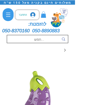
משלוחים חינם בקניה מעל 150 ש"ח
התחבר
להזמנות:
050-8370160
050-8890883