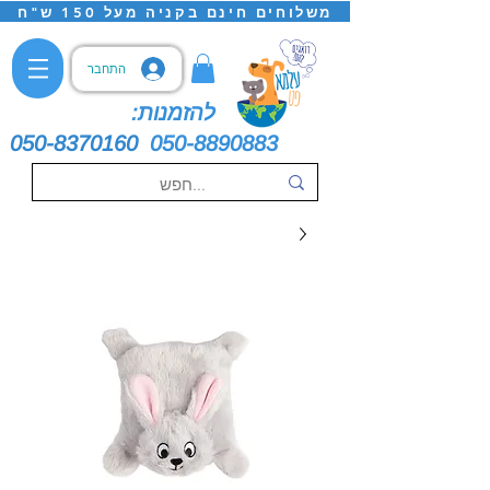
משלוחים חינם בקניה מעל 150 ש"ח
התחבר
להזמנות:
050-8370160
050-8890883