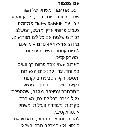
עם צפצפה
הפכו את זמן המשחק של הגור
שלכם להרבה יותר כיפי, מתוק ומלא
גירוי עם
FOFOS Fluffy Rabbit
–
צעצוע פרוותי עדין ומרגש, המשלב
רכות מושלמת עם צלילים מפתיעים.
מידה: 16×17×4 ס"מ
– מושלם
לכפות קטנות, נשיכות עדינות
ומשחק קליל.
הארנב עשוי מבד פרווה רך ונעים
במיוחד, עדין לחניכיים הצעירות
ומספק הקלה טבעית בתקופת
בקיעת השיניים. בתוך הצעצוע
מסתתרת
צפצפה מהנה
, שמספקת
צליל מגרה בכל לחיצה, מעוררת
סקרנות ומעודדת פעילות ומשחק
אינטראקטיבי.
למרות המראה המתוק, הצעצוע גם
פונקציונלי: המרקם הרך והצליל