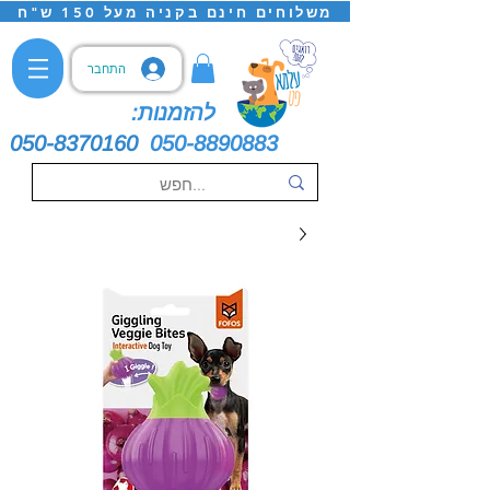
משלוחים חינם בקניה מעל 150 ש"ח
התחבר
להזמנות:
050-8370160
050-8890883