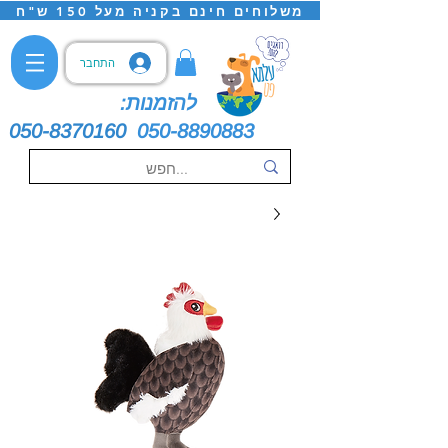
משלוחים חינם בקניה מעל 150 ש"ח
התחבר
להזמנות:
050-8370160
050-8890883