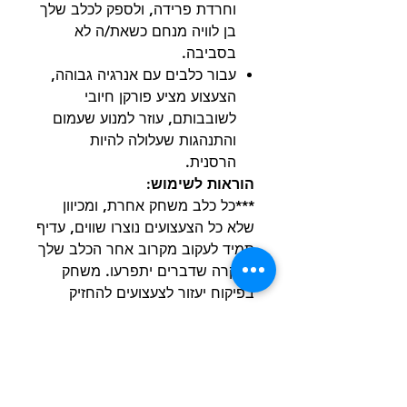
וחרדת פרידה, ולספק לכלב שלך
בן לוויה מנחם כשאת/ה לא
בסביבה.
עבור כלבים עם אנרגיה גבוהה,
הצעצוע מציע פורקן חיובי
לשובבותם, עוזר למנוע שעמום
והתנהגות שעלולה להיות
הרסנית.
הוראות לשימוש:
***כל כלב משחק אחרת, ומכיוון
שלא כל הצעצועים נוצרו שווים, עדיף
תמיד לעקוב מקרוב אחר הכלב שלך
למקרה שדברים יתפרעו. משחק
בפיקוח יעזור לצעצועים להחזיק
מעמד זמן רב יותר והכי חשוב
לשמור על בטיחות החבר שלך. שום
צעצוע לכלב אינו באמת בלתי ניתן
להריסה, אז יש לשים לב להחליף או
לקחת את הצעצוע מהכלב במידה