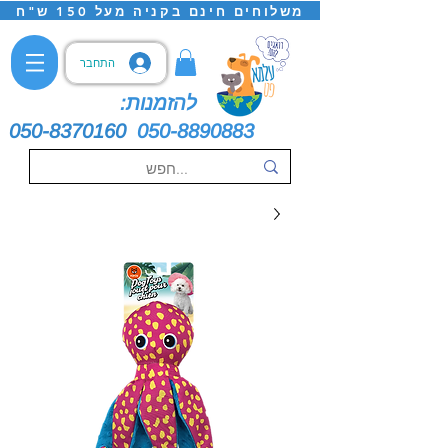
משלוחים חינם בקניה מעל 150 ש"ח
התחבר
להזמנות:
050-8370160
050-8890883