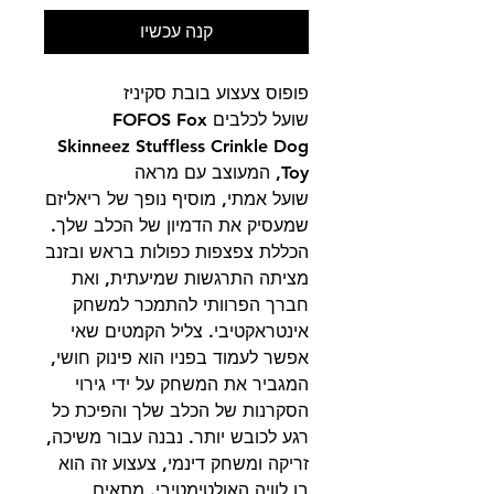
קנה עכשיו
פופוס צעצוע בובת סקיניז
שועל לכלבים FOFOS Fox
Skinneez Stuffless Crinkle Dog
Toy, המעוצב עם מראה
שועל אמתי, מוסיף נופך של ריאליזם
שמעסיק את הדמיון של הכלב שלך.
הכללת צפצפות כפולות בראש ובזנב
מציתה התרגשות שמיעתית, ואת
חברך הפרוותי להתמכר למשחק
אינטראקטיבי. צליל הקמטים שאי
אפשר לעמוד בפניו הוא פינוק חושי,
המגביר את המשחק על ידי גירוי
הסקרנות של הכלב שלך והפיכת כל
רגע לכובש יותר. נבנה עבור משיכה,
זריקה ומשחק דינמי, צעצוע זה הוא
בן לוויה האולטימטיבי. מתאים