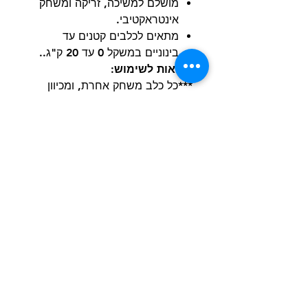
מושלם למשיכה, זריקה ומשחק
אינטראקטיבי.
מתאים לכלבים קטנים עד
בינוניים במשקל 0 עד 20 ק"ג..
הוראות לשימוש:
***כל כלב משחק אחרת, ומכיוון
שלא כל הצעצועים נוצרו שווים, עדיף
תמיד לעקוב מקרוב אחר הכלב שלך
למקרה שדברים יתפרעו. משחק
בפיקוח יעזור לצעצועים להחזיק
מעמד זמן רב יותר והכי חשוב
לשמור על בטיחות החבר שלך. שום
צעצוע לכלב אינו באמת בלתי ניתן
להריסה, אז יש לשים לב להחליף או
לקחת את הצעצוע מהכלב במידה
וחלקים נקרעים או נשברים.
גודל: 57*9*2 ס"מ