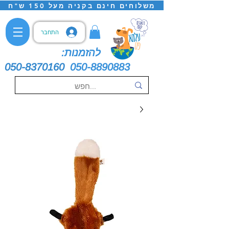
משלוחים חינם בקניה מעל 150 ש"ח
התחבר
להזמנות:
050-8370160
050-8890883