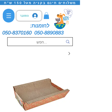
משלוחים חינם בקניה מעל 150 ש"ח
התחבר
להזמנות:
050-8370160
050-8890883