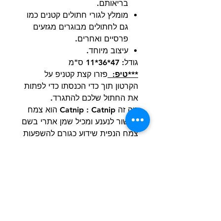
בריאותם.
מומלץ לגורי חתולים קטנים כמו
גם לחתולים מבוגרים מגזעים
פרסיים ואחרים.
עיצוב מיוחד.
גודל: 47*36*11 ס"מ
***טיפ:
פזרו קצת קטניפ על
הקרטון תוך כדי הכנסתו כדי לפתות
את החתול שלכם להתגרד.
מה זה Catnip : Catnip הוא צמח
הקשור לנענע ומכיל שמן אתרי בשם
צמח הנפית שידוע כגורם להשפעות
אופוריות, מרגיעות ומרגיעות על
חתולים. Catnip במינונים קטנים
הוא בטוח לחלוטין, ואינו ממכר עבור
החתלתול שלך, שכן ההשפעות
נמשכות כ-10 דקות עבור רוב
החתולים.