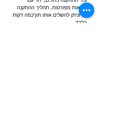
וכלי ההתקנה כלולים, יחד עם
הוראות מפורטות. תהליך ההתקנה
קל וניתן להשלים אותו תוךכמה דקות
בלבד.
מידות:
35*35*45 גובה
הרשם למועדון הלקוחות וקבל הצעות מדהימות
שליחה
חנות
מידע
שימושי
כלבים
הסיפור שלנו