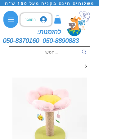
משלוחים חינם בקניה מעל 150 ש"ח
התחבר
להזמנות:
050-8370160
050-8890883