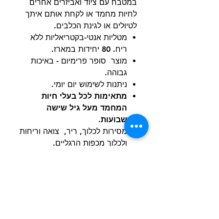
במטבח עם ציוד ואביזרים אחרים
לחיות מחמד או לקחת אותם איתך
לטיולים או לגינת הכלבים.
מטליות אנטי-בקטריאליות ללא
ריח. 80 יחידות במארז.
מוצר סופר פרימיום - באיכות
גבוהה.
ניתנות לשימוש יום יומי.
מתאימות לכל בעלי חיות
המחמד מעל גיל שישה
שבועות.
מסירות לכלוך, ריר, צואה וריחות
ולכלוך מכפות הרגליים.
המטליות מכילות חומרי ניקוי
טבעיים, בטוחות למגע עם
הידיים, מותירות תחושת רעננות
לאחר ניגוב חיית המחמד.
המוצר מתאים גם לבעלי עור
רגיש.