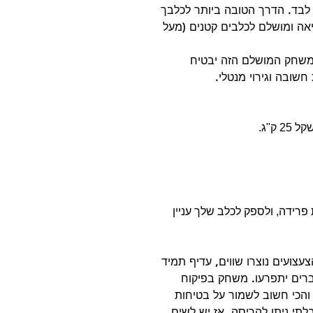
 כדור נטען USB רץ וקופץ לבד. הדרך הטובה ביותר לכלבך
אה ומושלם לכלבים קטנים (מעל
המשחק המושלם הזה יבטיח
 חשובה וגירוי מנטלי.
ק"ג.
פרידה, ולספק לכלב שלך עניין
עצועים נוצרו שווים, עדיף תמיד
רים יתפרעו. משחק בפיקוח
 והכי חשוב לשמור על בטיחות
תי ניתן להריסה, אז יש לשים