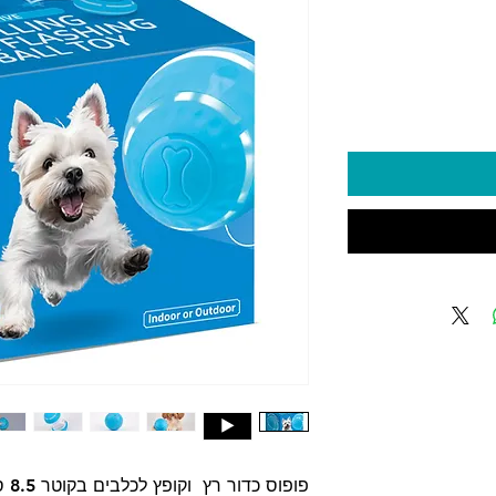
יר
פופ