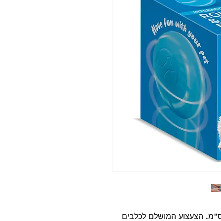
וס כדור רץ וקופץ לכלבים בקוטר 8.5 ס"מ. הצעצוע המושלם לכלבים