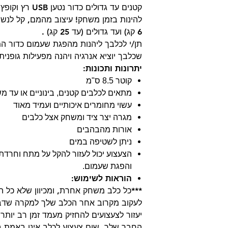
קטנים עד גדולים
להינות בזמן משחק! עיצוב מהמם, קל לנשי
6 קג) ועד גדולים (עד 25 קג) .
תן/י לכלבך ליהנות מהפגת שעמום כדור 
שכלבך יוציא אנרגיה ויהנה מפעילות גופנית
יתרונות ותכונות:
קוטר 8.5 ס"מ
מתאים לכלבים קטנים, בינוניים או עד משקל 25 
עשוי מחומרים איכותיים ועמיד מאוד
מגרה יצר ציד ומשחק אצל כלבים
אורות מהבהבים
ניתן לשטיפה במים
הצעצוע יכול לעזור להקל על מתח וחרדת 
והפגת שעמום.
הוראות לשימוש:
***כל כלב משחק אחרת, ומכיוון שלא כל הצ
לעקוב מקרוב אחר הכלב שלך למקרה שדב
יעזור לצעצועים להחזיק מעמד זמן רב יותר
החבר שלך. שום צעצוע לכלב אינו באמת בל