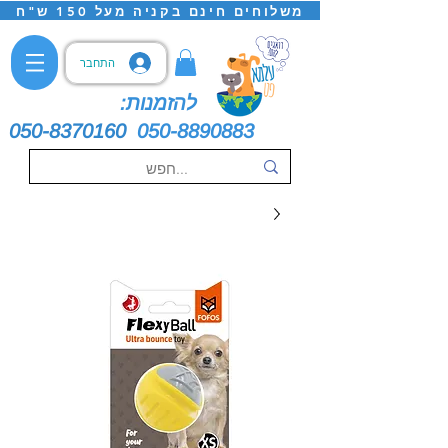
משלוחים חינם בקניה מעל 150 ש"ח
התחבר
להזמנות:
050-8370160
050-8890883