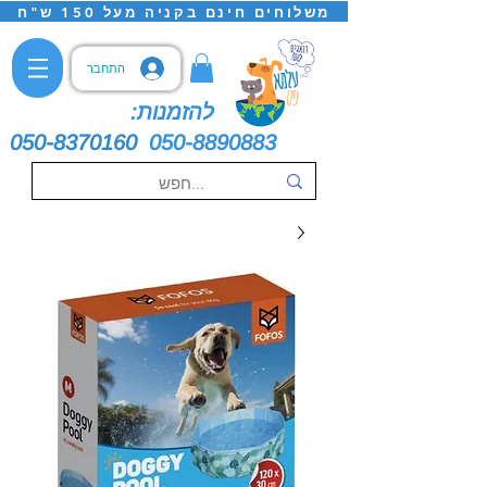
משלוחים חינם בקניה מעל 150 ש"ח
התחבר
להזמנות:
050-8370160
050-8890883