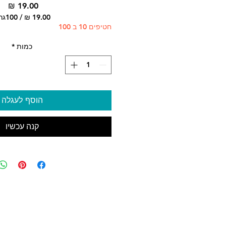
מח
/
100גרם
חטיפים 10 ב 100
‏9.00
לכל
100
כמות
*
Grams
הוסף לעגלה
קנה עכשיו