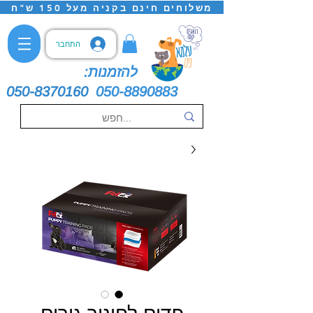
משלוחים חינם בקניה מעל 150 ש"ח
התחבר
להזמנות:
050-8370160
050-8890883