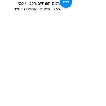
ערכים תזונתיים:חלבון גולמי
8.5%, שמנים ושומנים גולמיים
4.5%, אפר גולמי 2%, סיבים
גולמיים 0.4% , רטיבות 82%.
הרשם למועדון הלקוחות וקבל הצעות מדהימות
שליחה
חנות
מידע
שימושי
כלבים
הסיפור שלנו
חתולים
בלוג