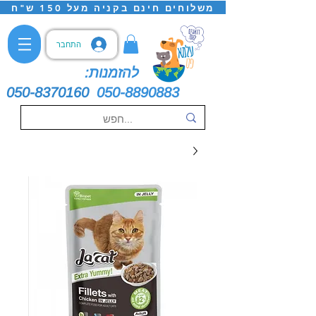
משלוחים חינם בקניה מעל 150 ש"ח
התחבר
להזמנות:
050-8370160
050-8890883