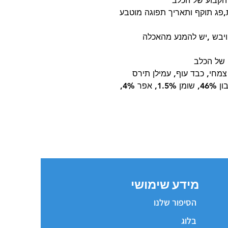
 הקבוע של הכלב
ת,פג תוקף ותאריך תפוגה מוטבע
יבש ,יש להמנע מהאכלה
 של הכלב
צמחי, כבד עוף, עמילן תירס
ערכים תזונתיים באחוזים (ל-100 גרם): חלבון 46%, שומן 1.5%, אפר 4%,
מידע שימושי
הסיפור שלנו
בלוג