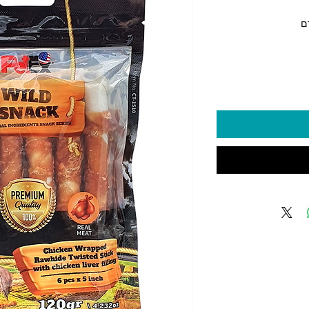
יר
2 ‏₪