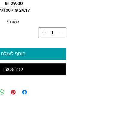
מח
/
100גרם
‏4.17
לכל
כמות
*
100
Grams
הוסף לעגלה
קנה עכשיו