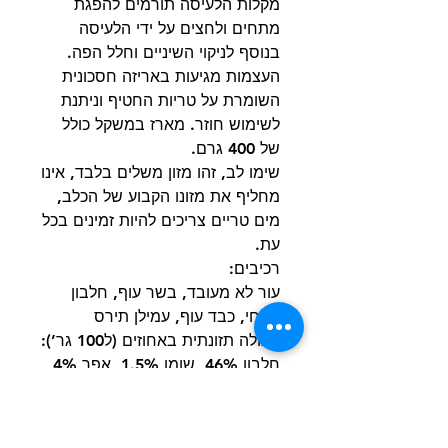
מקלות הלעיסה תורמים להפגת
מתחים ולחצים על ידי הלעיסה
בנוסף לניקוי השיניים וחלל הפה.
העצמות מגיעות באריזה חסכונית
השומרת על טריות החטיף וניתנת
לשימוש חוזר. מארז במשקל כולל
של 400 גרם.
שימו לב, זהו מזון משלים בלבד, אינו
מחליף את מזונו הקבוע של הכלב,
מים טריים צריכים להיות זמינים בכל
עת.
רכיבים:
עור לא מעובד, בשר עוף, חלבון
צמחי, כבד עוף, עמילן תירס
תכולה תזונתית באחוזים (ל100 גר’):
חלבון 46%, שומן 1.5%, אפר 4%,
סיבים 2%, רטיבות 14%
לאחר הפתיחה יש לאחסן במקום
קריר ויבש, יש להימנע לחלוטין מכל