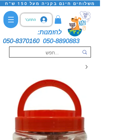
משלוחים חינם בקניה מעל 150 ש"ח
התחבר
להזמנות:
050-8370160
050-8890883