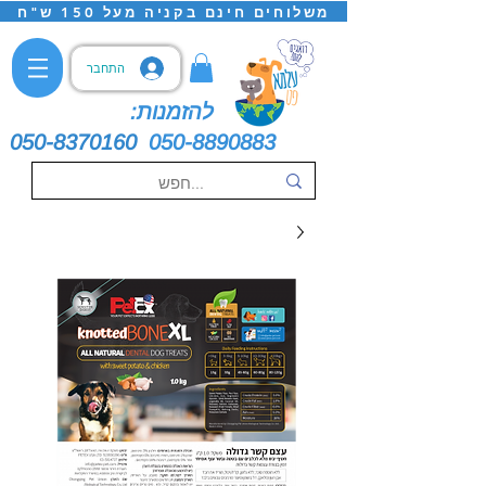
משלוחים חינם בקניה מעל 150 ש"ח
התחבר
להזמנות:
050-8370160
050-8890883