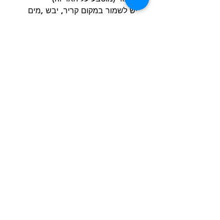
יש לשמור במקום קריר, יבש ,מים
טריים צריכים להיות זמינים בכל עת
משקל 1 קג.
הרשם למועדון הלקוחות וקבל הצעות מדהימות
שליחה
חנות
מידע
שימושי
כלבים
הסיפור שלנו
חתולים
בלוג
משלוחים והחזרות