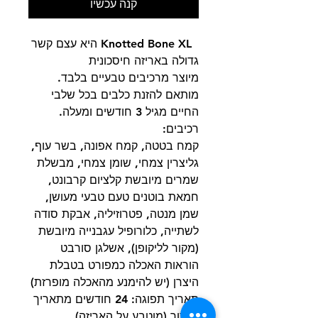
קנה עכשיו
Knotted Bone XL היא עצם קשר
גדולה באריזה חיסכונית
מיוצר מרכיבים טבעיים בלבד.
מותאם להזנת כלבים בכל שלבי
החיים מגיל 3 חודשים ומעלה.
רכיבים:
קמח בטטה, קמח אפונה, בשר עוף,
גליצרין צמחי, שומן צמחי, מבשלת
שמרים מיובשת קלציום קרבונט,
חמאת בוטנים טעם טבעי מעושן,
שמן מנטה, פטרוזיליה, אבקת סודה
לשתייה, כלורופיל עגבנייה מיובשת
(מקור לליקופן), אשלגן סורבט
הוראות האכלה כמפורט בטבלת
היצרן (יש להימנע מהאכלה מופרזת)
תאריך תפוגה: 24 חודשים מתאריך
הייצור (מוטבע על האריזה)