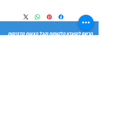
הרשם למועדון הלקוחות וקבל הצעות מדהימות
שליחה
חנות
מידע
שימושי
כלבים
הסיפור שלנו
חתולים
בלוג
משלוחים והחזרות
ציפורים
תקנון חנות
מכרסמים
הצהרת נגישות
מדיניות פרטיות