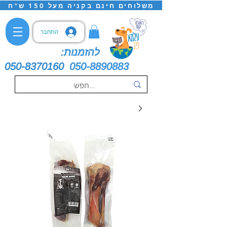
משלוחים חינם בקניה מעל 150 ש"ח
התחבר
להזמנות:
050-8370160
050-8890883