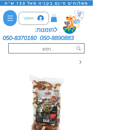
משלוחים חינם בקניה מעל 150 ש"ח
התחבר
להזמנות:
050-8370160
050-8890883