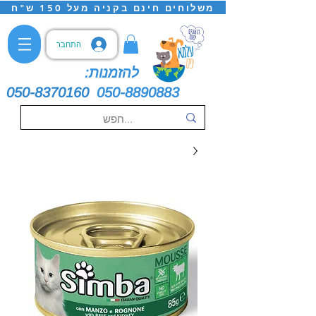
משלוחים חינם בקניה מעל 150 ש"ח
התחבר
להזמנות:
050-8370160
050-8890883