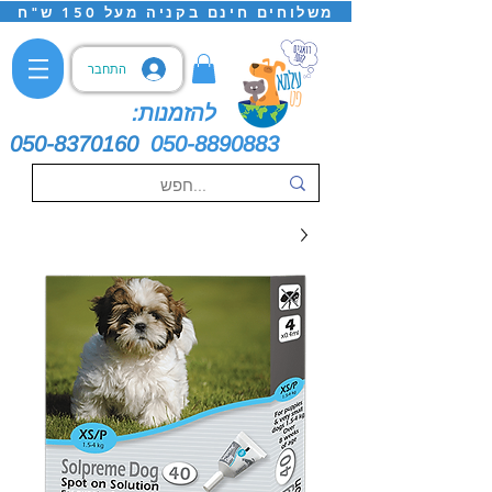
משלוחים חינם בקניה מעל 150 ש"ח
התחבר
להזמנות:
050-8370160
050-8890883