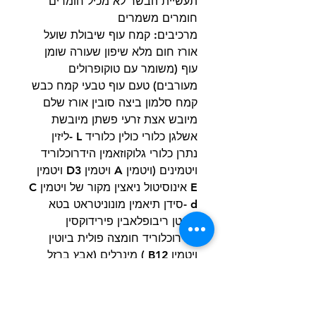
תעשיית הבשר לא מכיל חומרים
חומרים משמרים
מרכיבים: קמח עוף שיבולת שועל
אורז חום מלא שיפון שעורה שומן
עוף (משומר עם טוקופרולים
מעורבים) טעם עוף טבעי קמח כבש
קמח סלמון ביצה סובין אורז שלם
מיובש אצת זרעי פשתן מיובשת
אשלגן כלורי כולין כלוריד L -ליזין
נתרן כלורי גלוקוזאמין הידרוכלוריד
ויטמינים (ויטמין A ויטמין D3 ויטמין
E אינוסיטול ניאצין מקור של ויטמין C
d -סידן תיאמין מונוניטראט בטא
קרוטן ריבופלאבין פירידוקסין
הידרוכלוריד חומצה פולית ביוטין
ויטמין B12 ) מינרלים (אבץ ברזל
נחושת תחמוצת אבץ מנגן גופרת
נחושת גופרת ברזל סידן תחמוצת
מנגנת שמרי סלניום) סולפט