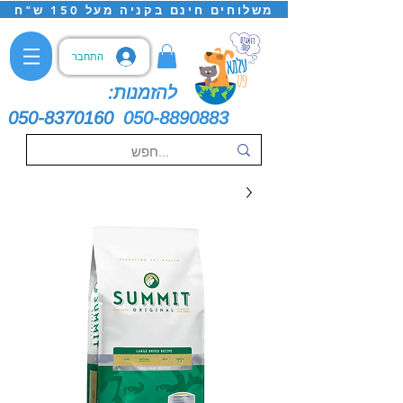
משלוחים חינם בקניה מעל 150 ש"ח
התחבר
להזמנות:
050-8370160
050-8890883