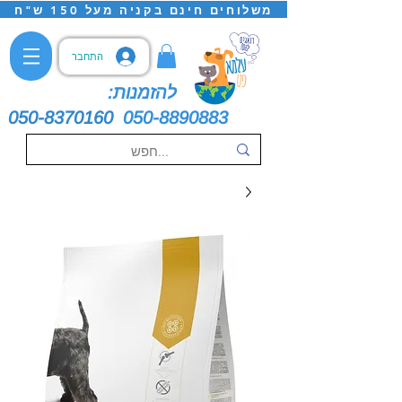
משלוחים חינם בקניה מעל 150 ש"ח
התחבר
להזמנות:
050-8370160
050-8890883