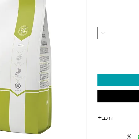
יר
הרכב
לוטן תירס, אפונה, קמח
עי פשתן, אבקת ביצים,