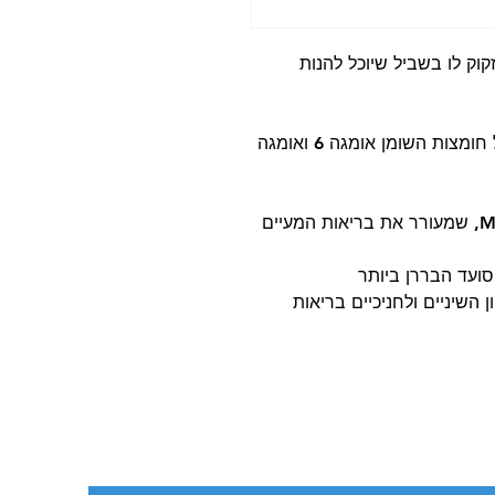
ק לו בשביל שיוכל להנות
• מכיל את הכמות הנכונה והאיזון הנכון של חומצות השומן אומגה 6 ואומגה
• מכיל את המינרל המעובד MicroZeoGen, שמעורר את בריאות המעיים
סועד הבררן ביותר
 השיניים ולחניכיים בריאות