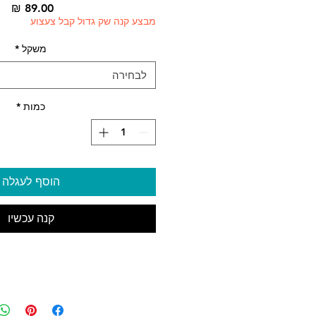
מח
מבצע קנה שק גדול קבל צעצוע
משקל
*
לבחירה
כמות
*
הוסף לעגלה
קנה עכשיו
קמח עוף, אורז, תירס, שומן עופות, ג
דגים, סוכר סלק כתוש, זר