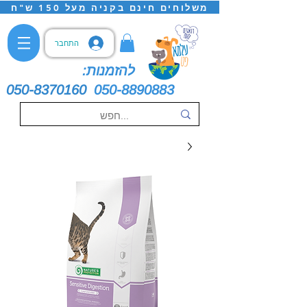
משלוחים חינם בקניה מעל 150 ש"ח
התחבר
להזמנות:
050-8370160
050-8890883