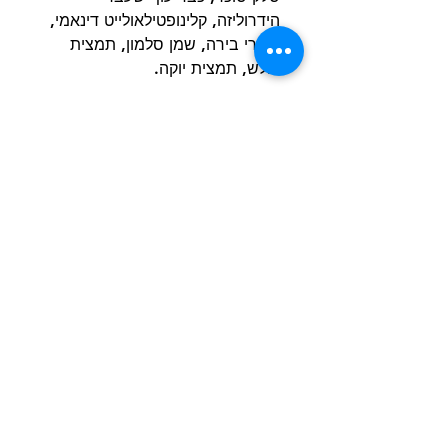
הידרוליזה, קלינופטילאולייט דינאמי,
שמרי בירה, שמן סלמון, תמצית
עולש, תמצית יוקה.
הרכב
הרכב תזונתי: חלבון 32%, שומן 20%,
אפר 8.4%, סיבים 2.4%
הרשם למועדון הלקוחות וקבל הצעות מדהימות
שליחה
חנות
מידע