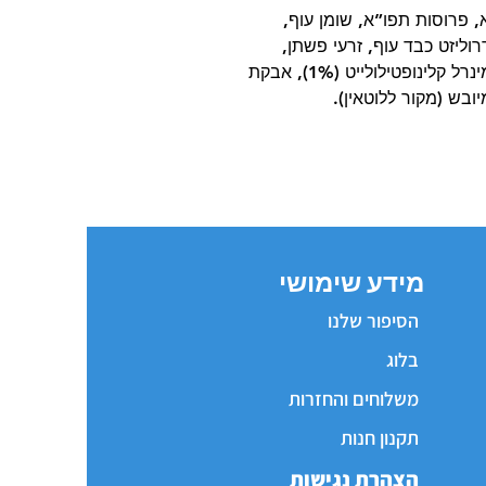
 תפו”א, פרוסות תפו”א, שומן עוף,
וליזט כבד עוף, זרעי פשתן,
גזרים מיובשים, צלולוז, שמן קוקוס (1%), מינרל קלינופטילולייט (1%), אבקת
מידע שימושי
הסיפור שלנו
בלוג
משלוחים והחזרות
תקנון חנות
הצהרת נגישות