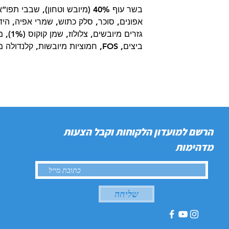
בשר עוף 40% (מיובש וטחון), שבבי
אפונים, סוכר, סלק כתוש, שמרי אפיה, הידר
ביצים, FOS, חמוציות מיובשות, קלנדולה מיובש (מקור ללוטאין).
הרשם למועדון הלקוחות וקבל הצעות
מדהימות
שליחה